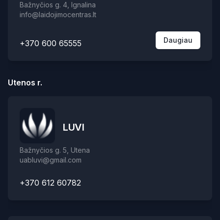
Bažnyčios g. 4, Ignalina
info@laidojimocentras.lt
Daugiau
+370 600 65555
Utenos r.
LUVI
Bažnyčios g. 5, Utena
uabluvi@gmail.com
+370 612 60782