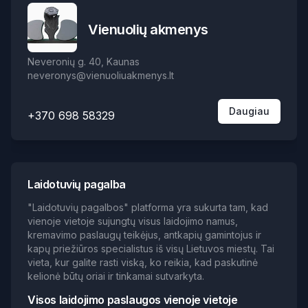
Vienuolių akmenys
Neveronių g. 40, Kaunas
neveronys@vienuoliuakmenys.lt
Daugiau
+370 698 58329
Laidotuvių pagalba
"Laidotuvių pagalbos" platforma yra sukurta tam, kad
vienoje vietoje sujungtų visus laidojimo namus,
kremavimo paslaugų teikėjus, antkapių gamintojus ir
kapų priežiūros specialistus iš visų Lietuvos miestų. Tai
vieta, kur galite rasti viską, ko reikia, kad paskutinė
kelionė būtų oriai ir tinkamai sutvarkyta.
Visos laidojimo paslaugos vienoje vietoje