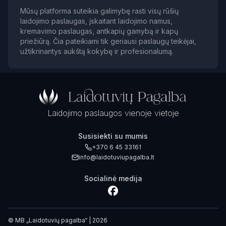
Mūsų platforma suteikia galimybę rasti visų rūšių
laidojimo paslaugas, įskaitant laidojimo namus,
kremavimo paslaugas, antkapių gamybą ir kapų
priežiūrą. Čia pateikiami tik geriausi paslaugų teikėjai,
užtikrinantys aukštą kokybę ir profesionalumą.
Laidojimo paslaugos vienoje vietoje
Susisiekti su mumis
+370 6 45 33161
info@laidotuviupagalba.lt
Socialinė medija
© MB „Laidotuvių pagalba“ | 2026