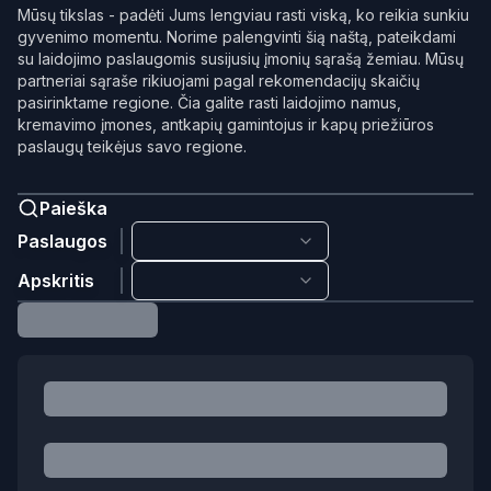
Mūsų tikslas - padėti Jums lengviau rasti viską, ko reikia sunkiu
gyvenimo momentu. Norime palengvinti šią naštą, pateikdami
su laidojimo paslaugomis susijusių įmonių sąrašą žemiau. Mūsų
partneriai sąraše rikiuojami pagal rekomendacijų skaičių
pasirinktame regione. Čia galite rasti laidojimo namus,
kremavimo įmones, antkapių gamintojus ir kapų priežiūros
paslaugų teikėjus savo regione.
Paieška
Paslaugos
Apskritis