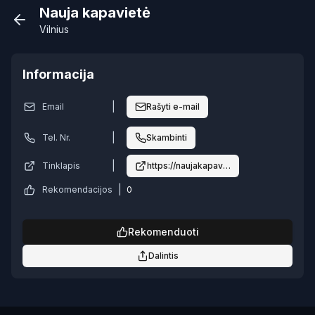
Nauja kapavietė
Vilnius
Informacija
|
Email
Rašyti e-mail
|
Tel. Nr.
Skambinti
|
Tinklapis
https://naujakapaviete.lt/
|
Rekomendacijos
0
Rekomenduoti
Dalintis