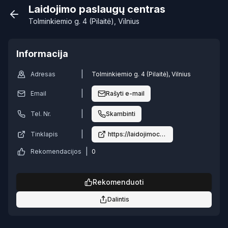
Laidojimo paslaugų centras
Tolminkiemio g. 4 (Pilaitė), Vilnius
Informacija
|
Adresas
Tolminkiemio g. 4 (Pilaitė), Vilnius
|
Email
Rašyti e-mail
|
Tel. Nr.
Skambinti
|
Tinklapis
https://laidojimocentras.lt/sarvojimo-sa
|
Rekomendacijos
0
Rekomenduoti
Dalintis