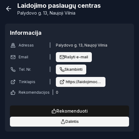
Laidojimo paslaugų centras
Palydovo g. 13, Naujoji Vilnia
Informacija
|
Adresas
Palydovo g. 13, Naujoji Vilnia
|
Email
Rašyti e-mail
|
Tel. Nr.
Skambinti
|
Tinklapis
https://laidojimocentras.lt/sarvojimo-sa
|
Rekomendacijos
0
Rekomenduoti
Dalintis