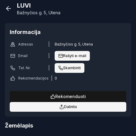
LUVI
Bažnyčios g. 5, Utena
Informacija
|
Adresas
Bažnyčios g. 5, Utena
|
Email
Rašyti e-mail
|
Tel. Nr.
Skambinti
|
Rekomendacijos
0
Rekomenduoti
Dalintis
Žemėlapis