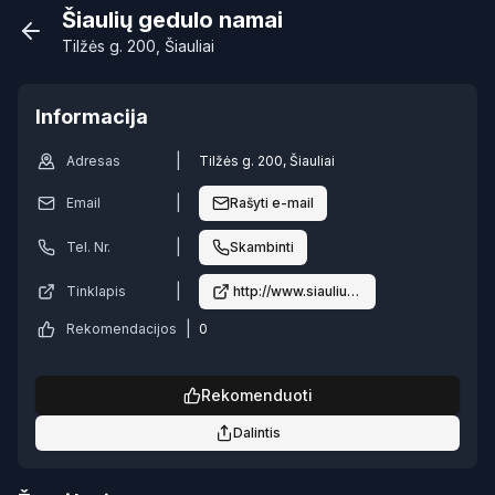
Šiaulių gedulo namai
Tilžės g. 200, Šiauliai
Informacija
|
Adresas
Tilžės g. 200, Šiauliai
|
Email
Rašyti e-mail
|
Tel. Nr.
Skambinti
|
Tinklapis
http://www.siauliugedulonamai.lt
|
Rekomendacijos
0
Rekomenduoti
Dalintis