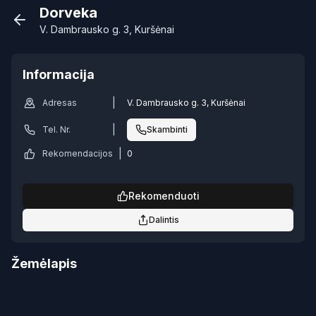
Dorveka
V. Dambrausko g. 3, Kuršėnai
Informacija
|
Adresas
V. Dambrausko g. 3, Kuršėnai
|
Tel. Nr.
Skambinti
|
Rekomendacijos
0
Rekomenduoti
Dalintis
Žemėlapis