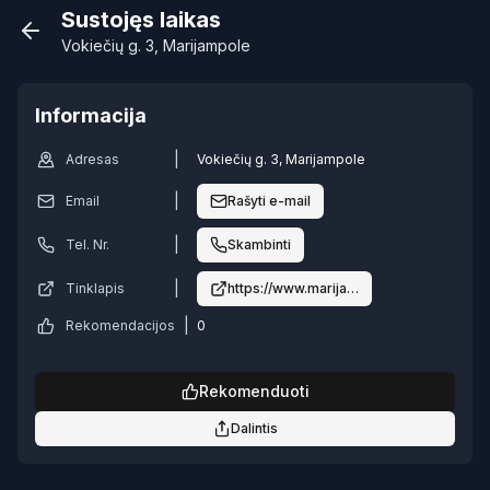
Sustojęs laikas
Vokiečių g. 3, Marijampole
Informacija
|
Adresas
Vokiečių g. 3, Marijampole
|
Email
Rašyti e-mail
|
Tel. Nr.
Skambinti
|
Tinklapis
https://www.marijampoleslaidojimonamai.
|
Rekomendacijos
0
Rekomenduoti
Dalintis