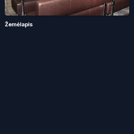
Žemėlapis