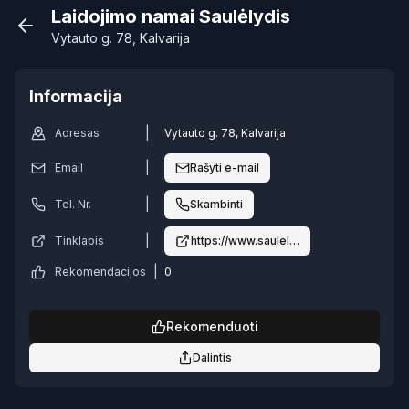
Laidojimo namai Saulėlydis
Vytauto g. 78, Kalvarija
Informacija
|
Adresas
Vytauto g. 78, Kalvarija
|
Email
Rašyti e-mail
|
Tel. Nr.
Skambinti
|
Tinklapis
https://www.saulelydis.lt/
|
Rekomendacijos
0
Rekomenduoti
Dalintis