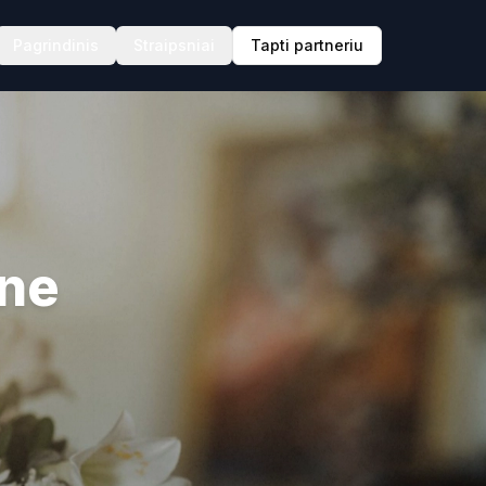
Pagrindinis
Straipsniai
Tapti partneriu
ne