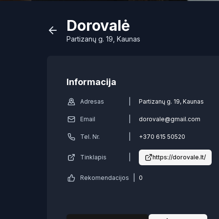
Dorovalė
Partizanų g. 19, Kaunas
Informacija
|
Adresas
Partizanų g. 19, Kaunas
|
Email
dorovale@gmail.com
|
Tel. Nr.
+370 615 50520
|
Tinklapis
https://dorovale.lt/
|
Rekomendacijos
0