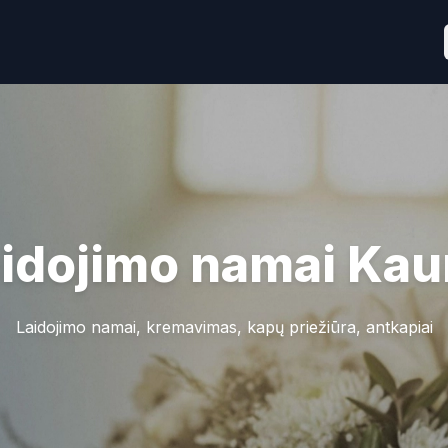
idojimo namai
Kau
Laidojimo namai, kremavimas, kapų priežiūra, antkapiai