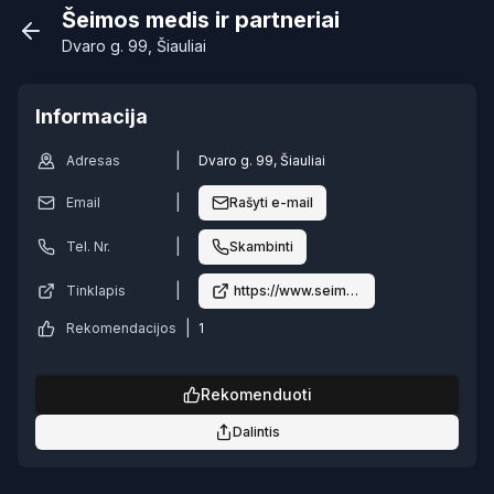
Šeimos medis ir partneriai
Dvaro g. 99, Šiauliai
Informacija
|
Adresas
Dvaro g. 99, Šiauliai
|
Email
Rašyti e-mail
|
Tel. Nr.
Skambinti
|
Tinklapis
https://www.seimedis.lt
|
Rekomendacijos
1
Rekomenduoti
Dalintis