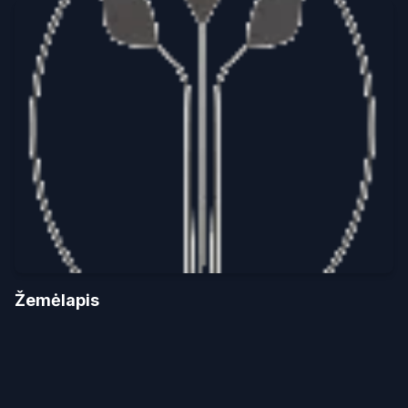
Žemėlapis