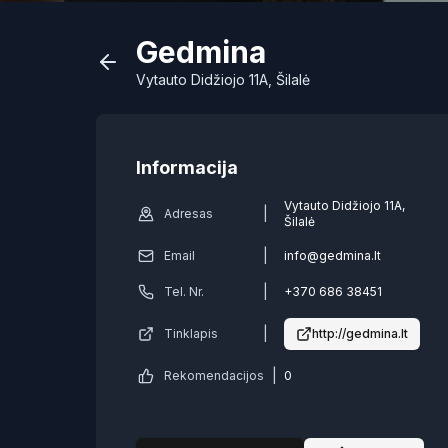
Gedmina
Vytauto Didžiojo 11A, Šilalė
Informacija
Vytauto Didžiojo 11A,
|
Adresas
Šilalė
|
Email
info@gedmina.lt
|
Tel. Nr.
+370 686 38451
|
Tinklapis
http://gedmina.lt
|
Rekomendacijos
0