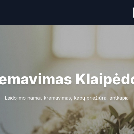
emavimas
Klaipėd
Laidojimo namai, kremavimas, kapų priežiūra, antkapiai