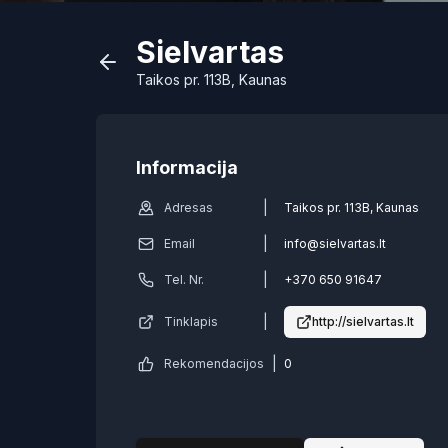
Sielvartas
Taikos pr. 113B, Kaunas
Informacija
|
Adresas
Taikos pr. 113B, Kaunas
|
Email
info@sielvartas.lt
|
Tel. Nr.
+370 650 91647
|
Tinklapis
http://sielvartas.lt
|
Rekomendacijos
0