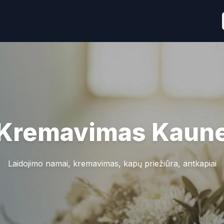
Kremavimas
Kaun
Laidojimo namai, kremavimas, kapų priežiūra, antkapiai