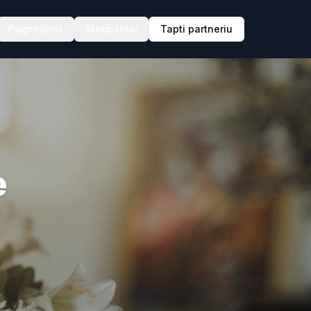
Pagrindinis
Straipsniai
Tapti partneriu
e