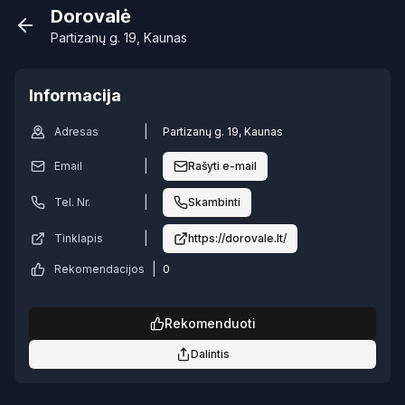
Dorovalė
Partizanų g. 19, Kaunas
Informacija
|
Adresas
Partizanų g. 19, Kaunas
|
Email
Rašyti e-mail
|
Tel. Nr.
Skambinti
|
Tinklapis
https://dorovale.lt/
|
Rekomendacijos
0
Rekomenduoti
Dalintis