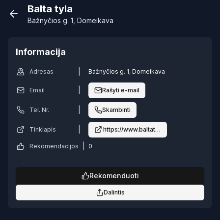
Balta tyla
Bažnyčios g. 1, Domeikava
Informacija
|
Adresas
Bažnyčios g. 1, Domeikava
|
Email
Rašyti e-mail
|
Tel. Nr.
Skambinti
|
Tinklapis
https://www.baltatyla.lt
|
Rekomendacijos
0
Rekomenduoti
Dalintis