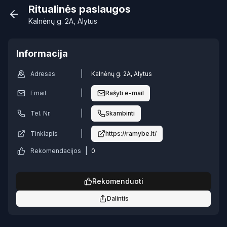
Ritualinės paslaugos
Kalnėnų g. 2A, Alytus
Informacija
|
Adresas
Kalnėnų g. 2A, Alytus
|
Email
Rašyti e-mail
|
Tel. Nr.
Skambinti
|
Tinklapis
https://ramybe.lt/
|
Rekomendacijos
0
Rekomenduoti
Dalintis