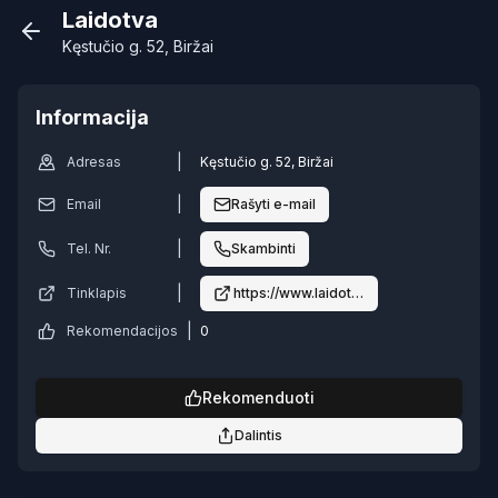
Laidotva
Kęstučio g. 52, Biržai
Informacija
|
Adresas
Kęstučio g. 52, Biržai
|
Email
Rašyti e-mail
|
Tel. Nr.
Skambinti
|
Tinklapis
https://www.laidotva.lt/
|
Rekomendacijos
0
Rekomenduoti
Dalintis