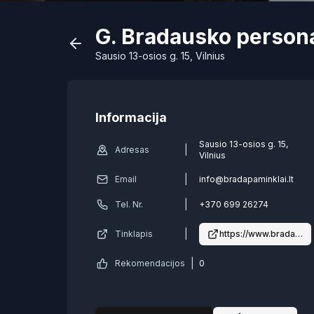
G. Bradausko persona
Sausio 13-osios g. 15, Vilnius
Informacija
Sausio 13-osios g. 15,
|
Adresas
Vilnius
|
Email
info@bradapaminklai.lt
|
Tel. Nr.
+370 699 26274
|
Tinklapis
https://www.bradapamin
|
Rekomendacijos
0