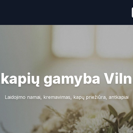
kapių gamyba
Viln
Laidojimo namai, kremavimas, kapų priežiūra, antkapiai