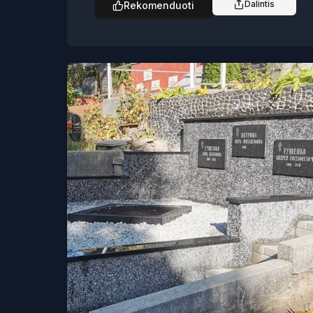
Dalintis
Rekomenduoti