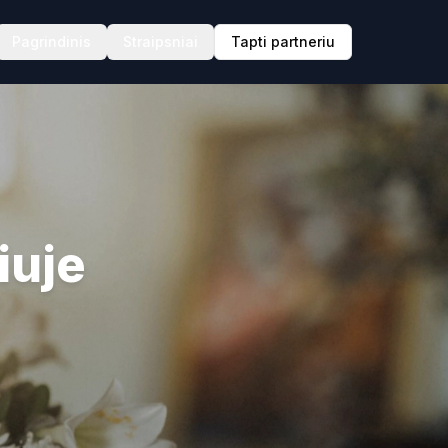
Pagrindinis
Straipsniai
Tapti partneriu
iuje