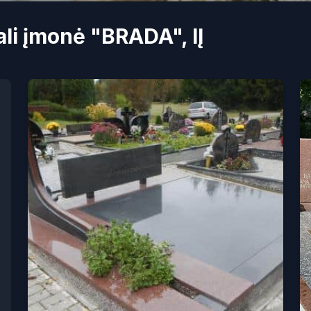
li įmonė "BRADA", IĮ
klai.lt/