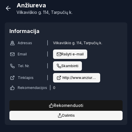
Anžiureva
Vilkaviškio g. 114, Tarpučių k.
Informacija
|
Adresas
Vilkaviškio g. 114, Tarpučių k.
|
Email
Rašyti e-mail
|
Tel. Nr.
Skambinti
|
Tinklapis
http://www.anziureva.lt
|
Rekomendacijos
0
Rekomenduoti
Dalintis