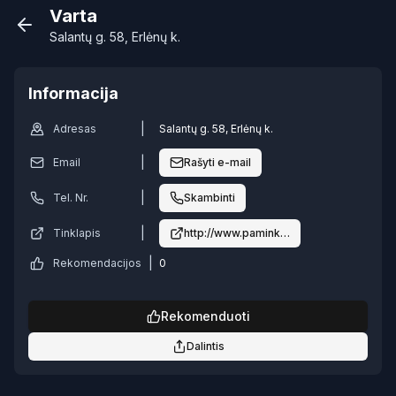
Varta
Salantų g. 58, Erlėnų k.
Informacija
|
Adresas
Salantų g. 58, Erlėnų k.
|
Email
Rašyti e-mail
|
Tel. Nr.
Skambinti
|
Tinklapis
http://www.paminklaivarta.lt/
|
Rekomendacijos
0
Rekomenduoti
Dalintis