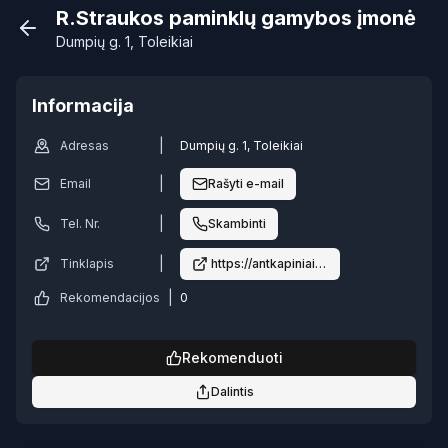
R.Straukos paminklų gamybos įmonė
Dumpių g. 1, Toleikiai
Informacija
|
Adresas
Dumpių g. 1, Toleikiai
|
Email
Rašyti e-mail
|
Tel. Nr.
Skambinti
|
Tinklapis
https://antkapiniaipaminklai.lt
|
Rekomendacijos
0
Rekomenduoti
Dalintis