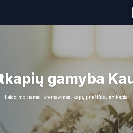
tkapių gamyba
Ka
Laidojimo namai, kremavimas, kapų priežiūra, antkapiai