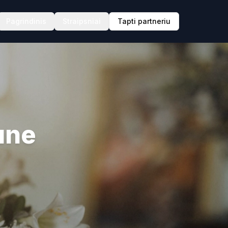
Pagrindinis
Straipsniai
Tapti partneriu
une