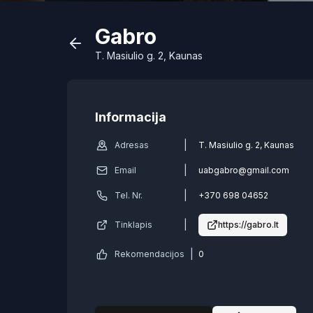
Gabro
T. Masiulio g. 2, Kaunas
Informacija
|
Adresas
T. Masiulio g. 2, Kaunas
|
Email
uabgabro@gmail.com
|
Tel. Nr.
+370 698 04652
|
Tinklapis
https://gabro.lt
|
Rekomendacijos
0