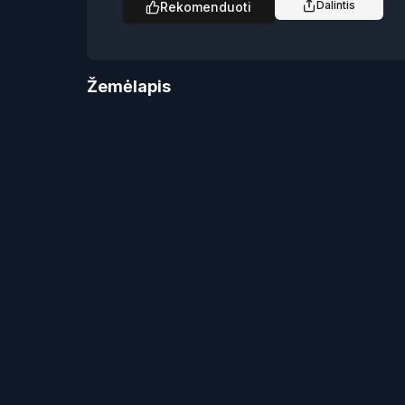
Dalintis
Rekomenduoti
Žemėlapis